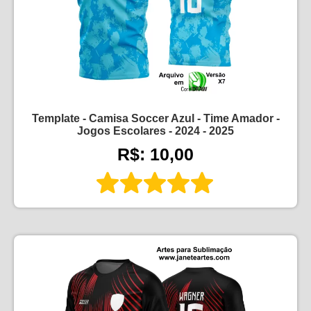
Template - Camisa Soccer Azul - Time Amador -
Jogos Escolares - 2024 - 2025
R$: 10,00