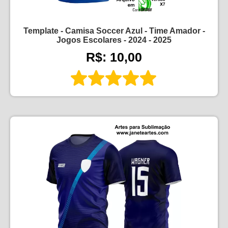
Template - Camisa Soccer Azul - Time Amador -
Jogos Escolares - 2024 - 2025
R$: 10,00