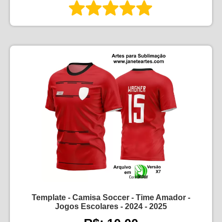
Template - Camisa Soccer - Time Amador -
Jogos Escolares - 2024 - 2025