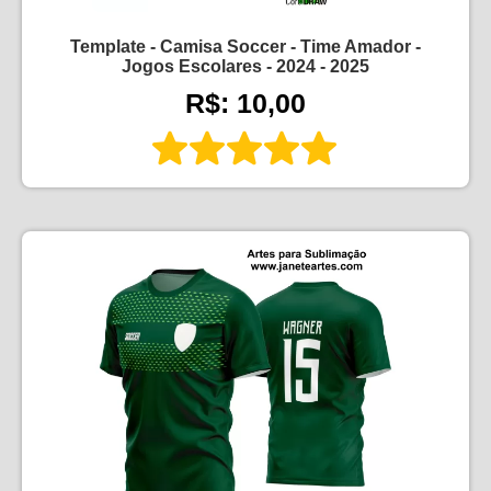
Template - Camisa Soccer - Time Amador -
Jogos Escolares - 2024 - 2025
R$: 10,00