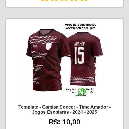
Template - Camisa Soccer - Time Amador -
Jogos Escolares - 2024 - 2025
R$: 10,00