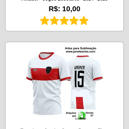
R$: 10,00