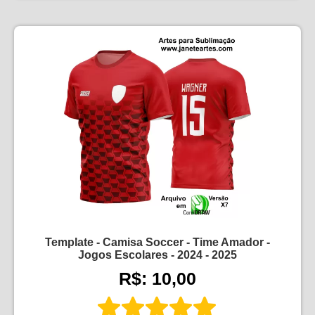
Template - Camisa Soccer - Time Amador -
Jogos Escolares - 2024 - 2025
R$: 10,00