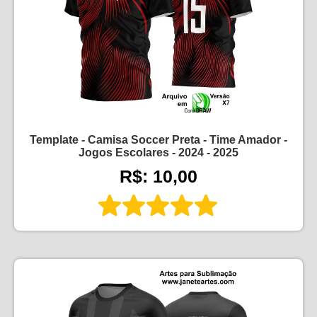
Template - Camisa Soccer Preta - Time Amador -
Jogos Escolares - 2024 - 2025
R$: 10,00