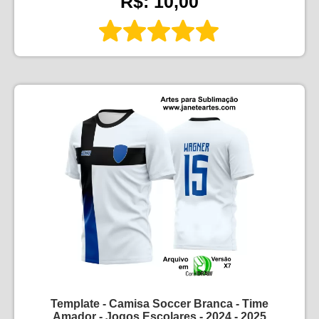
R$: 10,00
Template - Camisa Soccer Branca - Time
Amador - Jogos Escolares - 2024 - 2025