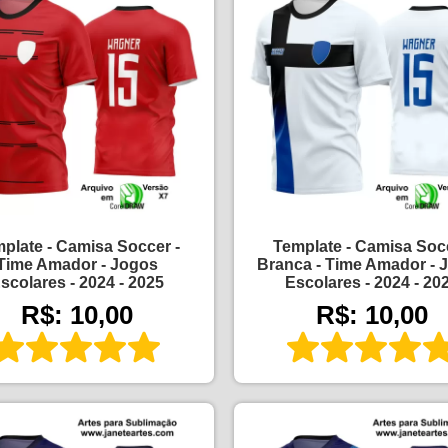
plate - Camisa Soccer -
Template - Camisa Soc
Time Amador - Jogos
Branca - Time Amador - 
scolares - 2024 - 2025
Escolares - 2024 - 20
R$: 10,00
R$: 10,00