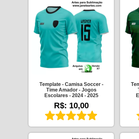
Template - Camisa Soccer -
Tem
Time Amador - Jogos
Escolares - 2024 - 2025
E
R$: 10,00