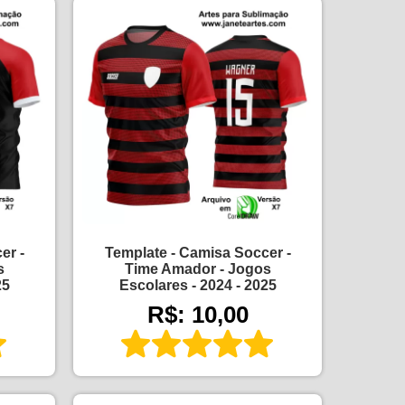
er -
Template - Camisa Soccer -
s
Time Amador - Jogos
25
Escolares - 2024 - 2025
R$: 10,00