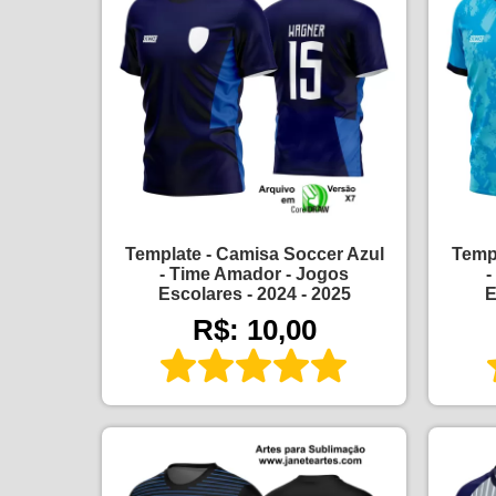
Template - Camisa Soccer Azul
Templ
- Time Amador - Jogos
-
Escolares - 2024 - 2025
E
R$: 10,00