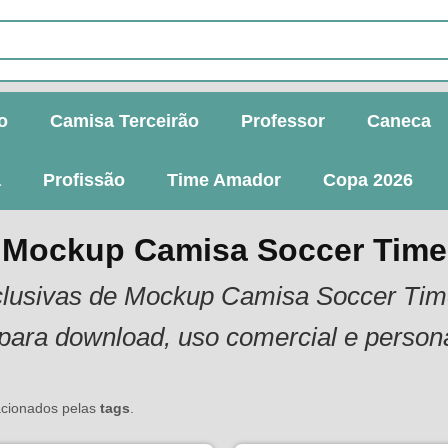
o
Camisa Terceirão
Professor
Caneca
a
Profissão
Time Amador
Copa 2026
Mockup Camisa Soccer Time
exclusivas de Mockup Camisa Soccer Tim
para download, uso comercial e person
lacionados pelas
tags
.