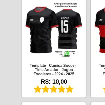
Template - Camisa Soccer -
Tem
Time Amador - Jogos
Escolares - 2024 - 2025
E
R$: 10,00