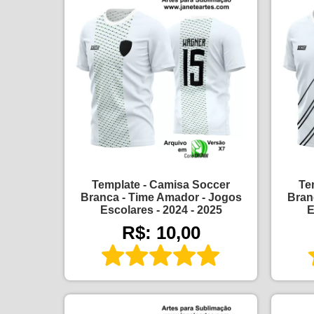
Template - Camisa Soccer
Te
Branca - Time Amador - Jogos
Bran
Escolares - 2024 - 2025
E
R$: 10,00