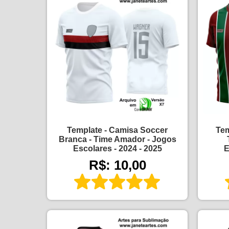
Template - Camisa Soccer
Tem
Branca - Time Amador - Jogos
Escolares - 2024 - 2025
E
R$: 10,00