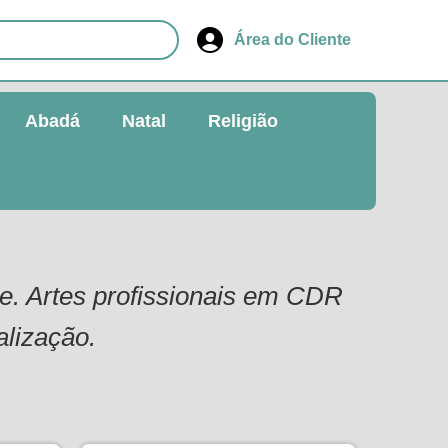
Área do Cliente
Abadá
Natal
Religião
e. Artes profissionais em CDR
alização.