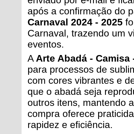
enviado por e-mail e fic
após a confirmação do 
Carnaval 2024 - 2025
fo
Carnaval, trazendo um vi
eventos.
A
Arte Abadá - Camisa 
para processos de subli
com cores vibrantes e d
que o abadá seja reprod
outros itens, mantendo 
compra oferece praticid
rapidez e eficiência.