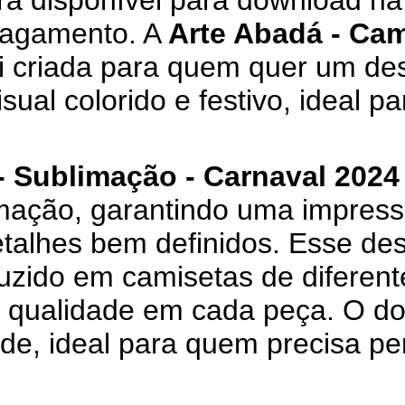
ará disponível para download na 
pagamento. A
Arte Abadá - Cam
i criada para quem quer um des
sual colorido e festivo, ideal p
- Sublimação - Carnaval 2024 
mação, garantindo uma impressã
etalhes bem definidos. Esse de
uzido em camisetas de diferen
a qualidade em cada peça. O d
ade, ideal para quem precisa p