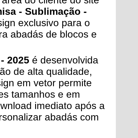
área do cliente do site
isa - Sublimação -
ign exclusivo para o
ara abadás de blocos e
- 2025
é desenvolvida
o de alta qualidade,
sign em vetor permite
tes tamanhos e em
ownload imediato após a
ersonalizar abadás com