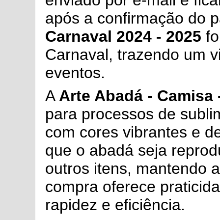
enviado por e-mail e fic
após a confirmação do 
Carnaval 2024 - 2025
fo
Carnaval, trazendo um vi
eventos.
A
Arte Abadá - Camisa 
para processos de subli
com cores vibrantes e d
que o abadá seja reprod
outros itens, mantendo 
compra oferece praticid
rapidez e eficiência.