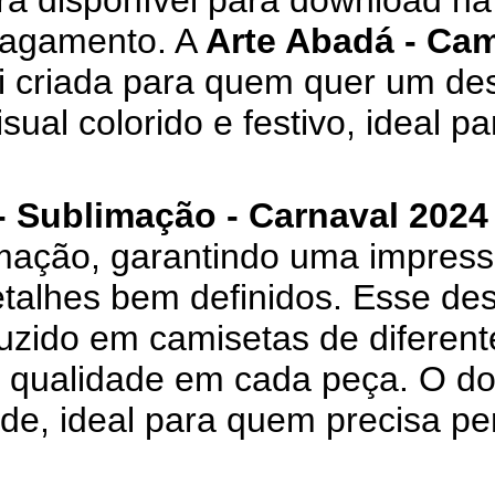
ará disponível para download na 
pagamento. A
Arte Abadá - Cam
i criada para quem quer um des
sual colorido e festivo, ideal p
- Sublimação - Carnaval 2024 
mação, garantindo uma impressã
etalhes bem definidos. Esse de
uzido em camisetas de diferen
a qualidade em cada peça. O d
ade, ideal para quem precisa p