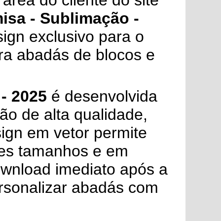
área do cliente do site
isa - Sublimação -
ign exclusivo para o
ara abadás de blocos e
- 2025
é desenvolvida
o de alta qualidade,
sign em vetor permite
tes tamanhos e em
ownload imediato após a
ersonalizar abadás com