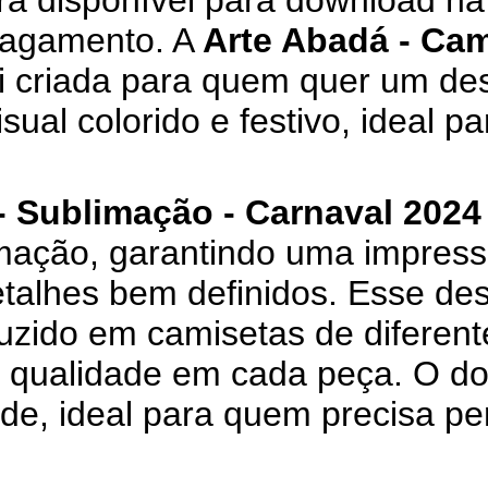
ará disponível para download na 
pagamento. A
Arte Abadá - Cam
i criada para quem quer um des
sual colorido e festivo, ideal p
- Sublimação - Carnaval 2024 
mação, garantindo uma impressã
etalhes bem definidos. Esse de
uzido em camisetas de diferen
a qualidade em cada peça. O d
ade, ideal para quem precisa p