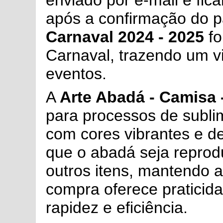
enviado por e-mail e fic
após a confirmação do 
Carnaval 2024 - 2025
fo
Carnaval, trazendo um vi
eventos.
A
Arte Abadá - Camisa 
para processos de subli
com cores vibrantes e d
que o abadá seja reprod
outros itens, mantendo 
compra oferece praticid
rapidez e eficiência.