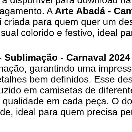
ará disponível para download na 
pagamento. A
Arte Abadá - Cam
i criada para quem quer um des
sual colorido e festivo, ideal p
- Sublimação - Carnaval 2024 
mação, garantindo uma impressã
etalhes bem definidos. Esse de
uzido em camisetas de diferen
a qualidade em cada peça. O d
ade, ideal para quem precisa p