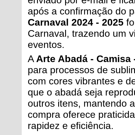
enviado por e-mail e fic
após a confirmação do 
Carnaval 2024 - 2025
fo
Carnaval, trazendo um vi
eventos.
A
Arte Abadá - Camisa 
para processos de subli
com cores vibrantes e d
que o abadá seja reprod
outros itens, mantendo 
compra oferece praticid
rapidez e eficiência.