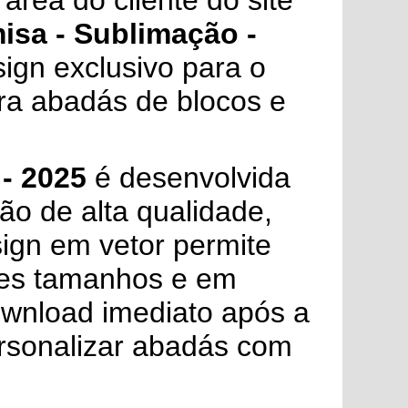
área do cliente do site
isa - Sublimação -
ign exclusivo para o
ara abadás de blocos e
- 2025
é desenvolvida
o de alta qualidade,
sign em vetor permite
tes tamanhos e em
ownload imediato após a
ersonalizar abadás com