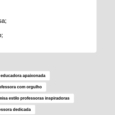
sa;
o;
o educadora apaixonada
ofessora com orgulho
isa estilo professoras inspiradoras
essora dedicada