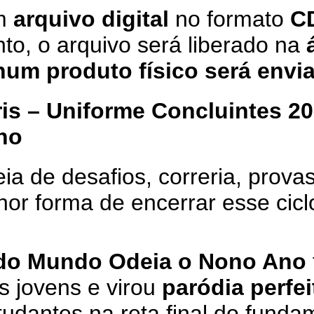
um
arquivo digital
no formato
CD
o, o arquivo será liberado na
um produto físico será envi
ris – Uniforme Concluintes 20
no
a de desafios, correria, provas
lhor forma de encerrar esse cic
Todo Mundo Odeia o Nono Ano
s jovens e virou
paródia perfei
udantes na reta final do funda