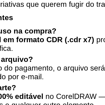
riativas que querem fugir do tra
ntes
luso na compra?
l em formato CDR (.cdr x7)
pro
ica.
 arquivo?
 do pagamento, o arquivo será
o por e-mail.
arte?
00% editável
no CorelDRAW — 