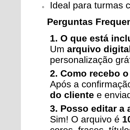
Ideal para turmas c
Perguntas Freque
1. O que está inc
Um
arquivo digita
personalização gráf
2. Como recebo o
Após a confirmação
do cliente
e enviad
3. Posso editar a 
Sim! O arquivo é
1