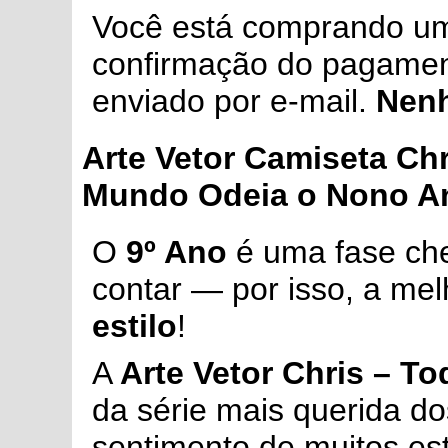
Você está comprando 
confirmação do pagament
enviado por e-mail.
Nenh
Arte Vetor Camiseta Ch
Mundo Odeia o Nono A
O
9º Ano
é uma fase chei
contar — por isso, a me
estilo
!
A
Arte Vetor Chris – 
da série mais querida do
sentimento de muitos est