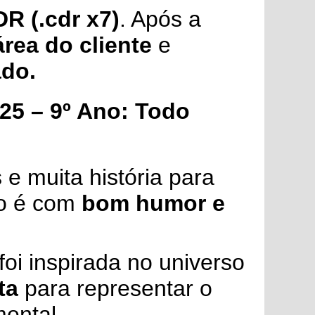
R (.cdr x7)
. Após a
área do cliente
e
ado.
25 – 9º Ano: Todo
 e muita história para
lo é com
bom humor e
foi inspirada no universo
ta
para representar o
mental.