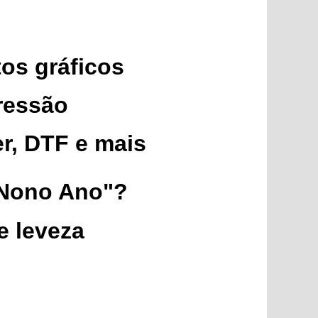
tos gráficos
ressão
er, DTF e mais
 Nono Ano"?
e leveza