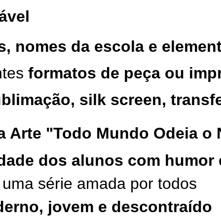
ável
es, nomes da escola e elemen
ntes
formatos de peça ou imp
blimação, silk screen, transf
 a Arte "Todo Mundo Odeia o
idade dos alunos com humor 
m uma série amada por todos
erno, jovem e descontraído