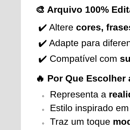
🎨 Arquivo 100% Edit
✔️ Altere
cores, fras
✔️ Adapte para difere
✔️ Compatível com
su
🔥 Por Que Escolher
Representa a
real
Estilo inspirado e
Traz um toque
mod