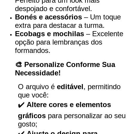
Perfeito para um look mais
despojado e confortável.
Bonés e acessórios
– Um toque
extra para destacar a turma.
Ecobags e mochilas
– Excelente
opção para lembranças dos
formandos.
🎨 Personalize Conforme Sua
Necessidade!
O arquivo é
editável
, permitindo
que você:
✔️
Altere cores e elementos
gráficos
para personalizar ao seu
gosto;
✔️
Ajuste o design para