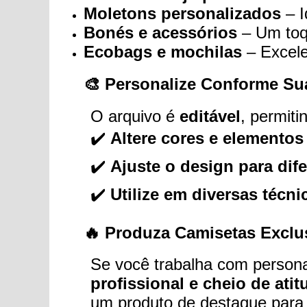
Moletons personalizados
– I
Bonés e acessórios
– Um toqu
Ecobags e mochilas
– Excele
🎨 Personalize Conforme Su
O arquivo é
editável
, permiti
✔️
Altere cores e elementos
✔️
Ajuste o design para dif
✔️
Utilize em diversas técn
🔥 Produza Camisetas Exclus
Se você trabalha com persona
profissional e cheio de atit
um produto de destaque para 