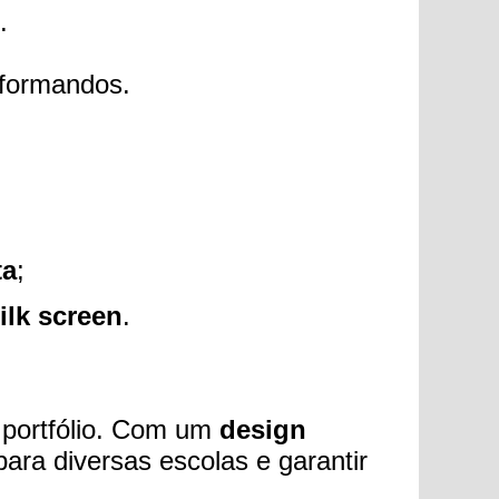
.
 formandos.
ta
;
ilk screen
.
u portfólio. Com um
design
para diversas escolas e garantir