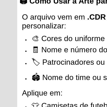
🖨️ Como Usar a Arte p
O arquivo vem em
.CDR 
personalizar:
🎨 Cores do uniforme
🧾 Nome e número do
🏷️ Patrocinadores ou 
🏟️ Nome do time ou 
Aplique em:
👕 Camisetas de fute