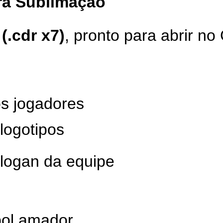
ara Sublimação
(.cdr x7)
, pronto para abrir 
s jogadores
logotipos
slogan da equipe
bol amador