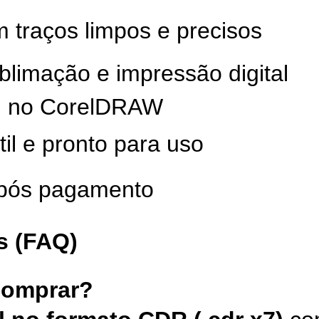
m traços limpos e precisos
limação e impressão digital
el no CorelDRAW
til e pronto para uso
após pagamento
s (FAQ)
comprar?