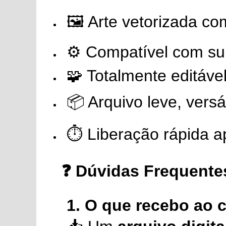
🖼️ Arte vetorizada co
⚙️ Compatível com sub
🧩 Totalmente editáv
📦 Arquivo leve, versá
⏱️ Liberação rápida 
❓ Dúvidas Frequente
1. O que recebo ao 