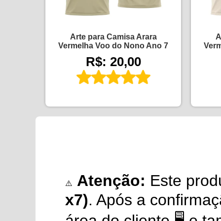
Arte para Camisa Arara
A
Vermelha Voo do Nono Ano 7
Verm
R$: 20,00
Atenção:
Este prod
⚠️
x7)
. Após a confirma
área do cliente 🖥️ e 