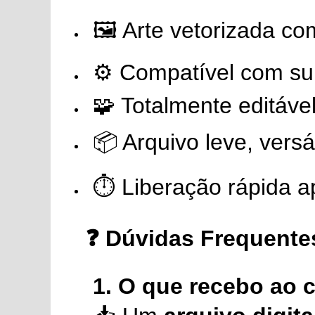
🖼️ Arte vetorizada co
⚙️ Compatível com sub
🧩 Totalmente editáv
📦 Arquivo leve, versá
⏱️ Liberação rápida 
❓ Dúvidas Frequente
1. O que recebo ao 