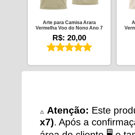
Arte para Camisa Arara
A
Vermelha Voo do Nono Ano 7
Verm
R$: 20,00
Atenção:
Este prod
⚠️
x7)
. Após a confirma
área do cliente 🖥️ e 