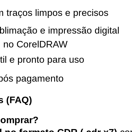
m traços limpos e precisos
limação e impressão digital
el no CorelDRAW
til e pronto para uso
após pagamento
s (FAQ)
comprar?