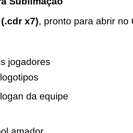
ara Sublimação
(.cdr x7)
, pronto para abrir 
s jogadores
logotipos
slogan da equipe
bol amador