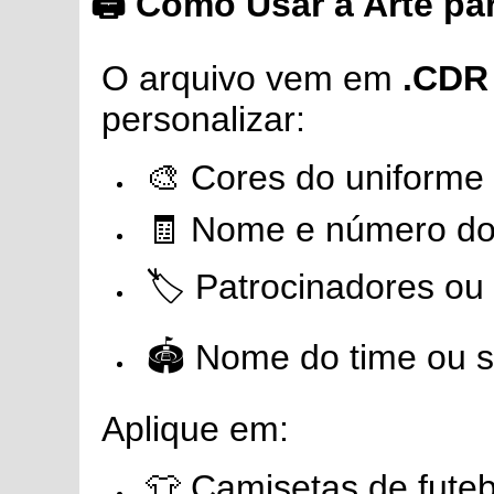
🖨️ Como Usar a Arte p
O arquivo vem em
.CDR 
personalizar:
🎨 Cores do uniforme
🧾 Nome e número do
🏷️ Patrocinadores ou 
🏟️ Nome do time ou 
Aplique em:
👕 Camisetas de fute