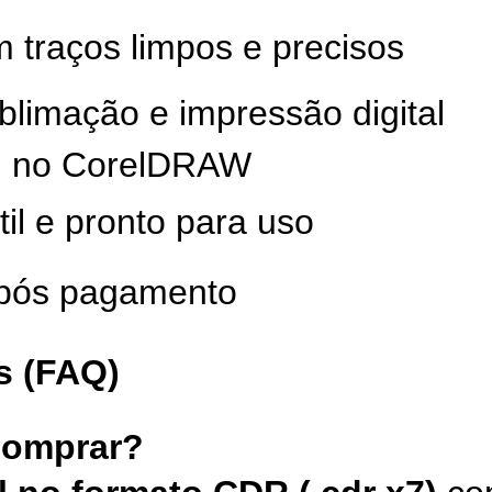
m traços limpos e precisos
limação e impressão digital
el no CorelDRAW
til e pronto para uso
após pagamento
s (FAQ)
comprar?