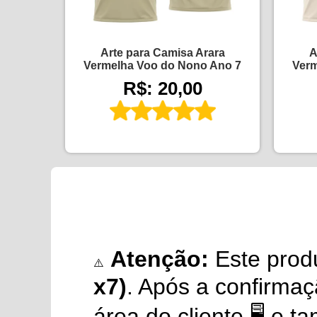
Arte para Camisa Arara
A
Vermelha Voo do Nono Ano 7
Verm
R$: 20,00
Atenção:
Este prod
⚠️
x7)
. Após a confirma
área do cliente 🖥️ e 