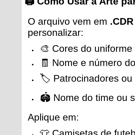
🖨️ Como Usar a Arte p
O arquivo vem em
.CDR 
personalizar:
🎨 Cores do uniforme
🧾 Nome e número do
🏷️ Patrocinadores ou 
🏟️ Nome do time ou 
Aplique em:
👕 Camisetas de fute