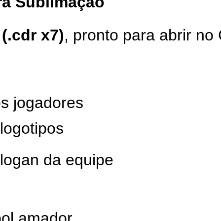
ara Sublimação
(.cdr x7)
, pronto para abrir 
s jogadores
logotipos
slogan da equipe
bol amador