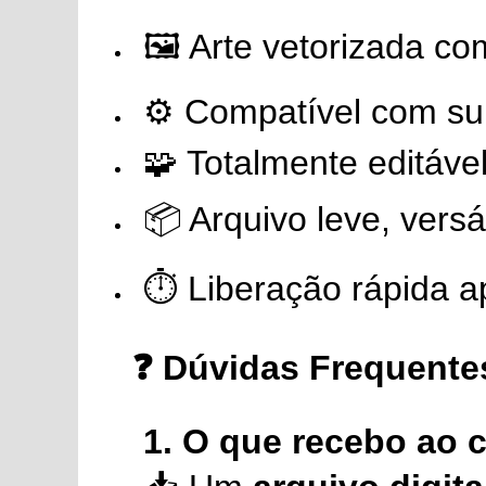
🖼️ Arte vetorizada co
⚙️ Compatível com sub
🧩 Totalmente editáv
📦 Arquivo leve, versá
⏱️ Liberação rápida 
❓ Dúvidas Frequente
1. O que recebo ao 