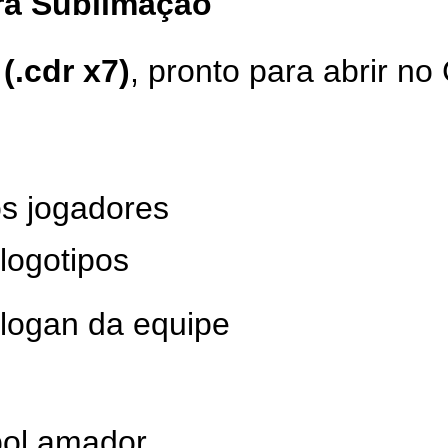
ara Sublimação
(.cdr x7)
, pronto para abrir 
s jogadores
logotipos
slogan da equipe
bol amador