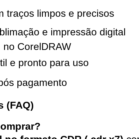
m traços limpos e precisos
limação e impressão digital
el no CorelDRAW
til e pronto para uso
após pagamento
s (FAQ)
comprar?