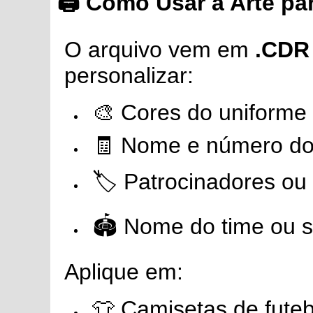
🖨️ Como Usar a Arte p
O arquivo vem em
.CDR 
personalizar:
🎨 Cores do uniforme
🧾 Nome e número do
🏷️ Patrocinadores ou 
🏟️ Nome do time ou 
Aplique em:
👕 Camisetas de fute