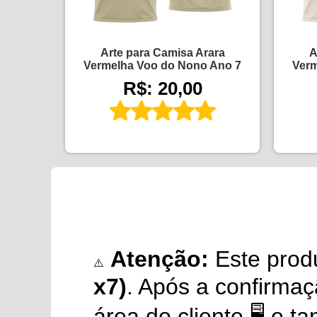
Arte para Camisa Arara
A
Vermelha Voo do Nono Ano 7
Verm
R$: 20,00
Atenção:
Este prod
⚠️
x7)
. Após a confirma
área do cliente 🖥️ e 