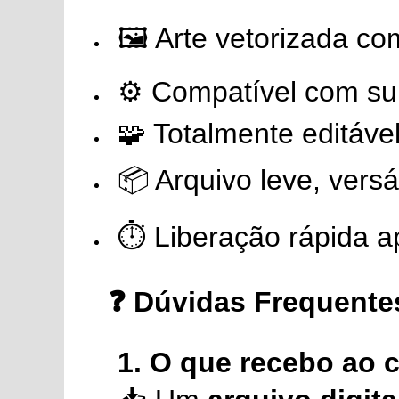
🖼️ Arte vetorizada co
⚙️ Compatível com sub
🧩 Totalmente editáv
📦 Arquivo leve, versá
⏱️ Liberação rápida 
❓ Dúvidas Frequente
1. O que recebo ao 