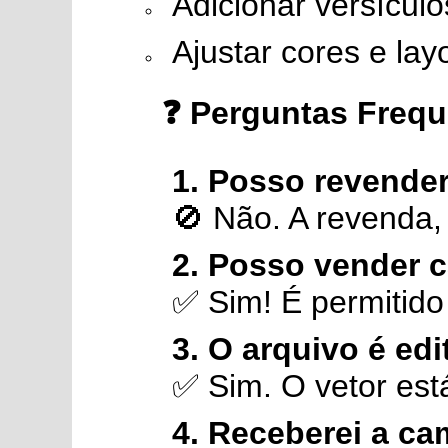
Adicionar versículo
Ajustar cores e la
❓ Perguntas Frequ
1. Posso revender
🚫 Não. A revenda, 
2. Posso vender 
✅ Sim! É permitido
3. O arquivo é edi
✅ Sim. O vetor est
4. Receberei a ca