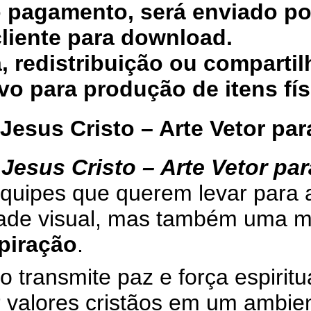
pagamento, será enviado por 
cliente para download.
a, redistribuição ou comparti
ivo para produção de itens fís
 Jesus Cristo – Arte Vetor pa
 Jesus Cristo – Arte Vetor p
quipes que querem levar para 
idade visual, mas também uma
spiração
.
 transmite paz e força espirit
r valores cristãos em um ambie