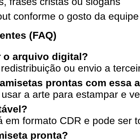
s, frases cristãs ou slogans
yout conforme o gosto da equipe
entes (FAQ)
 o arquivo digital?
redistribuição ou envio a tercei
camisetas prontas com essa a
 usar a arte para estampar e ve
tável?
á em formato CDR e pode ser t
miseta pronta?