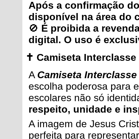
Após a confirmação do 
disponível na área do 
🚫
É proibida a revend
digital. O uso é exclus
✝️
Camiseta Interclasse
A
Camiseta Interclasse
escolha poderosa para e
escolares não só ident
respeito, unidade e in
A imagem de Jesus Cristo
perfeita para representa