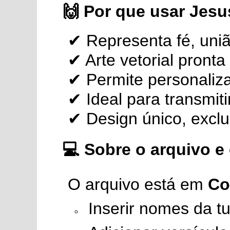
🙌
Por que usar Jesu
✔ Representa fé, uniã
✔ Arte vetorial pront
✔ Permite personaliz
✔ Ideal para transmit
✔ Design único, exclus
💻
Sobre o arquivo e
O arquivo está em
Co
Inserir nomes da t