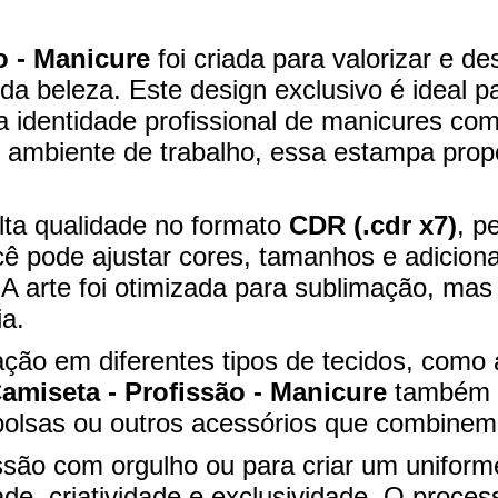
o - Manicure
foi criada para valorizar e de
a beleza. Este design exclusivo é ideal p
identidade profissional de manicures com e
 ambiente de trabalho, essa estampa prop
alta qualidade no formato
CDR (.cdr x7)
, p
cê pode ajustar cores, tamanhos e adicion
. A arte foi otimizada para sublimação, m
ia.
ação em diferentes tipos de tecidos, como 
miseta - Profissão - Manicure
também p
 bolsas ou outros acessórios que combinem
issão com orgulho ou para criar um unifor
de, criatividade e exclusividade. O proce