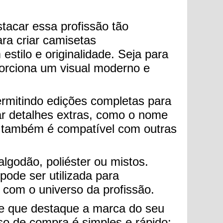
stacar essa profissão tão
ara criar camisetas
stilo e originalidade. Seja para
orciona um visual moderno e
ermitindo edições completas para
ar detalhes extras, como o nome
as também é compatível com outras
algodão, poliéster ou mistos.
ode ser utilizada para
 com o universo da profissão.
me que destaque a marca do seu
sso de compra é simples e rápido: