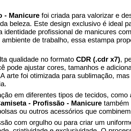
o - Manicure
foi criada para valorizar e de
a beleza. Este design exclusivo é ideal p
identidade profissional de manicures com e
 ambiente de trabalho, essa estampa prop
alta qualidade no formato
CDR (.cdr x7)
, p
cê pode ajustar cores, tamanhos e adicion
. A arte foi otimizada para sublimação, m
ia.
ação em diferentes tipos de tecidos, como 
miseta - Profissão - Manicure
também p
 bolsas ou outros acessórios que combinem
issão com orgulho ou para criar um unifor
de, criatividade e exclusividade. O proce