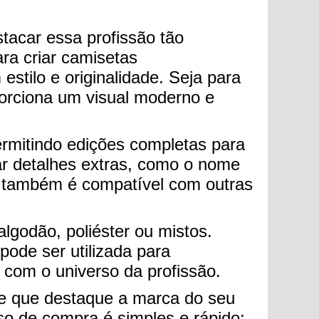
stacar essa profissão tão
ara criar camisetas
stilo e originalidade. Seja para
orciona um visual moderno e
ermitindo edições completas para
ar detalhes extras, como o nome
as também é compatível com outras
algodão, poliéster ou mistos.
ode ser utilizada para
 com o universo da profissão.
me que destaque a marca do seu
sso de compra é simples e rápido: