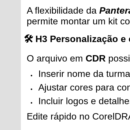
A flexibilidade da
Panter
permite montar um kit c
🛠️
H3 Personalização e
O arquivo em
CDR
possib
Inserir nome da turm
Ajustar cores para c
Incluir logos e detalh
Edite rápido no CorelDRA