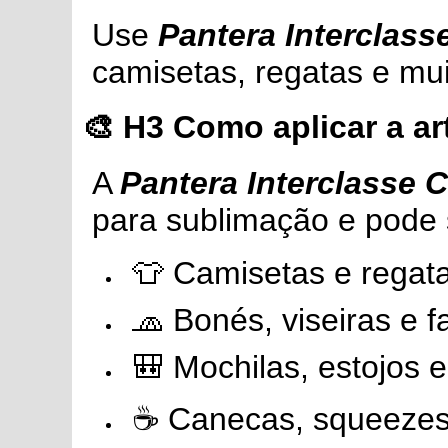
Use
Pantera Interclas
camisetas, regatas e mu
🎨
H3 Como aplicar a art
A
Pantera Interclasse 
para sublimação e pode 
👕 Camisetas e regat
🧢 Bonés, viseiras e f
🎒 Mochilas, estojos 
☕ Canecas, squeezes