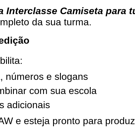
a Interclasse Camiseta para 
ompleto da sua turma.
 edição
ilita:
a, números e slogans
ombinar com sua escola
es adicionais
W e esteja pronto para produzi