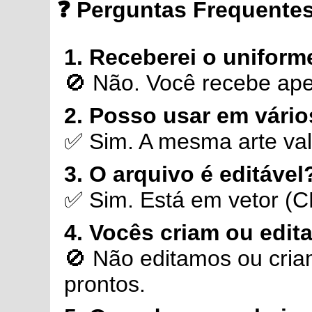
❓
Perguntas Frequente
1. Receberei o uniform
🚫 Não. Você recebe ap
2. Posso usar em vário
✅ Sim. A mesma arte val
3. O arquivo é editável
✅ Sim. Está em vetor (C
4. Vocês criam ou edita
🚫 Não editamos ou cria
prontos.