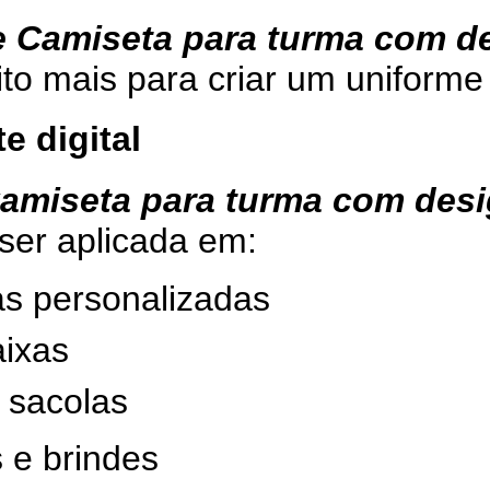
se Camiseta para turma com d
ito mais para criar um uniform
e digital
Camiseta para turma com des
ser aplicada em:
as personalizadas
aixas
e sacolas
 e brindes