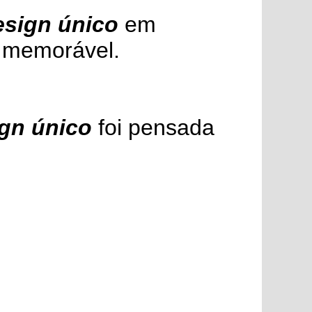
esign único
em
e memorável.
ign único
foi pensada