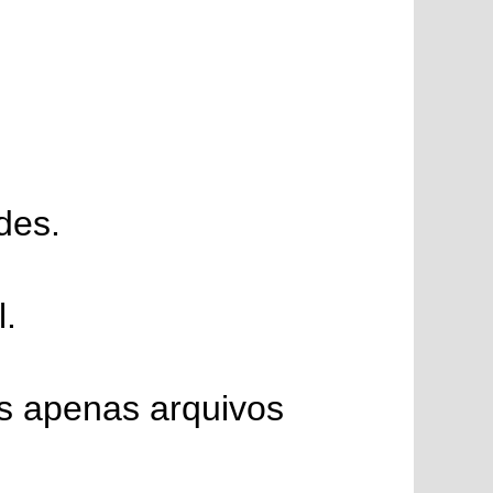
des.
l.
os apenas arquivos