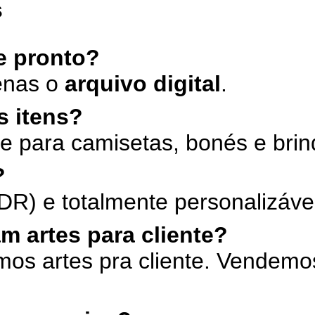
s
e pronto?
enas o
arquivo digital
.
s itens?
e para camisetas, bonés e brin
?
DR) e totalmente personalizáve
m artes para cliente?
mos artes pra cliente. Vendem