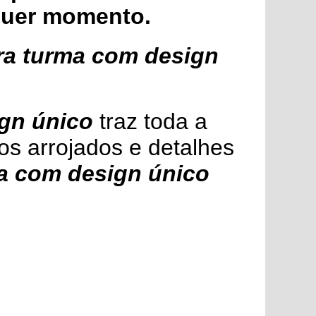
lquer momento.
ara turma com design
ign único
traz toda a
os arrojados e detalhes
ma com design único