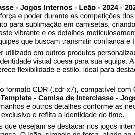
sse - Jogos Internos - Leão - 2024 - 20
, força e poder durante as competições do
feito para sublimação em camisetas, criand
aste vibrante e os detalhes meticulosame
equipes que buscam transmitir confiança e f
er utilizado em outros produtos personali
dentidade visual coesa para sua equipe. 
rece flexibilidade e estilo, ideal para des
l no formato CDR (.cdr x7), compatível com
o
Template - Camisa de Interclasse - Jogo
tamanhos e outros detalhes conforme as ne
exclusivo e reflita a identidade do time.
es que desejam se destacar nos jogos int
rança. O leão, símbolo de força, aliado ao 