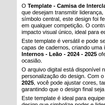
O
Template - Camisa de Intercla
que desejam transmitir liderança
símbolo central, este design foi 
em qualquer competição. O contr
impacto visual único, ideal para 
Este template é versátil e pode s
capas de cadernos, criando uma i
Internos - Leão - 2024 - 2025
ofe
ocasião.
O arquivo digital está disponíve
personalização do design. Com 
2025
, você pode ajustar cores, 
garantindo que o design final seja 
Este template é ideal para equip
design que simbolize poder e lide