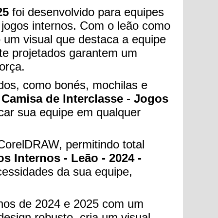
25
foi desenvolvido para equipes
s jogos internos. Com o leão como
o um visual que destaca a equipe
nte projetados garantem um
orça.
zados, como bonés, mochilas e
A
Camisa de Interclasse - Jogos
tacar sua equipe em qualquer
 CorelDRAW, permitindo total
s Internos - Leão - 2024 -
cessidades da sua equipe,
ernos de 2024 e 2025 com um
design robusto, cria um visual