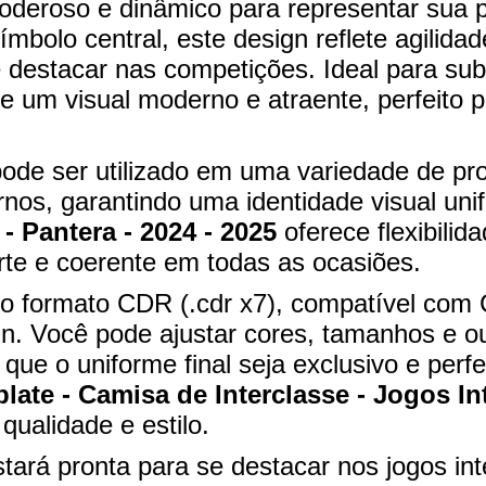
deroso e dinâmico para representar sua p
bolo central, este design reflete agilidade
se destacar nas competições. Ideal para s
ce um visual moderno e atraente, perfeito
pode ser utilizado em uma variedade de pr
nos, garantindo uma identidade visual uni
- Pantera - 2024 - 2025
oferece flexibilid
e e coerente em todas as ocasiões.
l no formato CDR (.cdr x7), compatível co
n. Você pode ajustar cores, tamanhos e o
que o uniforme final seja exclusivo e per
late - Camisa de Interclasse - Jogos Int
qualidade e estilo.
tará pronta para se destacar nos jogos in