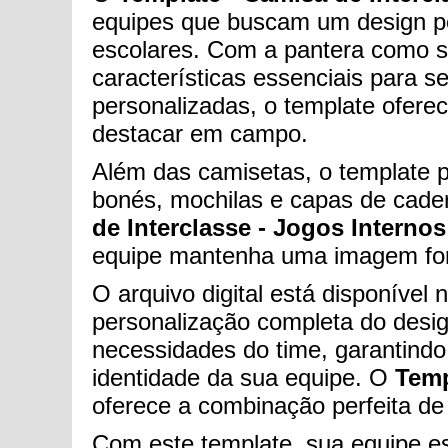
equipes que buscam um design po
escolares. Com a pantera como sím
características essenciais para 
personalizadas, o template ofere
destacar em campo.
Além das camisetas, o template 
bonés, mochilas e capas de cader
de Interclasse - Jogos Internos 
equipe mantenha uma imagem fort
O arquivo digital está disponíve
personalização completa do desig
necessidades do time, garantindo 
identidade da sua equipe. O
Temp
oferece a combinação perfeita de 
Com este template, sua equipe es