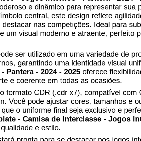
deroso e dinâmico para representar sua p
bolo central, este design reflete agilidade
se destacar nas competições. Ideal para s
ce um visual moderno e atraente, perfeito
pode ser utilizado em uma variedade de pr
nos, garantindo uma identidade visual uni
- Pantera - 2024 - 2025
oferece flexibilid
e e coerente em todas as ocasiões.
l no formato CDR (.cdr x7), compatível co
n. Você pode ajustar cores, tamanhos e o
que o uniforme final seja exclusivo e per
late - Camisa de Interclasse - Jogos Int
qualidade e estilo.
tará pronta para se destacar nos jogos in