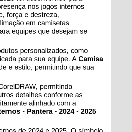
resença nos jogos internos
, força e destreza,
ublimação em camisetas
 para equipes que desejam se
odutos personalizados, como
ficada para sua equipe. A
Camisa
ade e estilo, permitindo que sua
m CorelDRAW, permitindo
utros detalhes conforme as
feitamente alinhado com a
ernos - Pantera - 2024 - 2025
ternos de 2024 e 2025. O símbolo