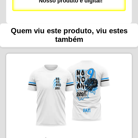
Nosso produto é digital!
Quem viu este produto, viu estes
também