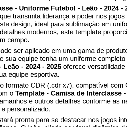
asse - Uniforme Futebol - Leão - 2024 - 
ue transmita liderança e poder nos jogos 
ste design, ideal para sublimação em uni
detalhes modernos, este template proporc
 em campo.
pode ser aplicado em uma gama de produto
ue sua equipe tenha um uniforme completo
- Leão - 2024 - 2025
oferece versatilidade 
ua equipe esportiva.
l no formato CDR (.cdr x7), compatível co
Com o
Template - Camisa de Interclasse -
 tamanhos e outros detalhes conforme as 
 e personalizado.
tará pronta para se destacar nos jogos i