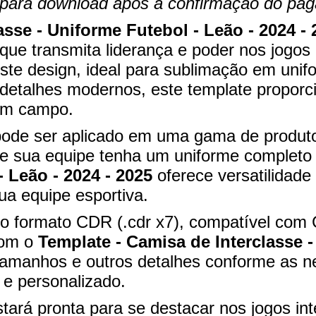
te para download após a confirmação do pa
asse - Uniforme Futebol - Leão - 2024 - 
ue transmita liderança e poder nos jogos 
ste design, ideal para sublimação em uni
detalhes modernos, este template proporc
 em campo.
pode ser aplicado em uma gama de produto
ue sua equipe tenha um uniforme completo
- Leão - 2024 - 2025
oferece versatilidade 
ua equipe esportiva.
l no formato CDR (.cdr x7), compatível co
Com o
Template - Camisa de Interclasse -
 tamanhos e outros detalhes conforme as 
 e personalizado.
tará pronta para se destacar nos jogos i