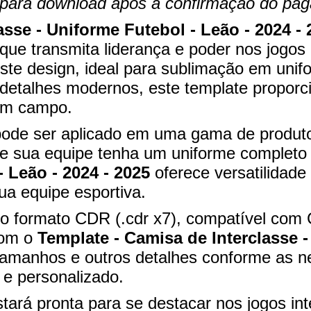
te para download após a confirmação do pa
asse - Uniforme Futebol - Leão - 2024 - 
ue transmita liderança e poder nos jogos 
ste design, ideal para sublimação em uni
detalhes modernos, este template proporc
 em campo.
pode ser aplicado em uma gama de produto
ue sua equipe tenha um uniforme completo
- Leão - 2024 - 2025
oferece versatilidade 
ua equipe esportiva.
l no formato CDR (.cdr x7), compatível co
Com o
Template - Camisa de Interclasse -
 tamanhos e outros detalhes conforme as 
 e personalizado.
tará pronta para se destacar nos jogos i