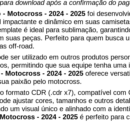
te para download após a confirmação do pa
 - Motocross - 2024 - 2025
foi desenvolvi
 impactante e dinâmico em suas camiseta
template é ideal para sublimação, garantind
m suas peças. Perfeito para quem busca um
as off-road.
de ser utilizado em outros produtos perso
os, permitindo que sua equipe tenha uma i
 - Motocross - 2024 - 2025
oferece versati
 sua paixão pelo motocross.
l no formato CDR (.cdr x7), compatível com
ode ajustar cores, tamanhos e outros det
do um visual único e alinhado com a ident
 Motocross - 2024 - 2025
é perfeito para c