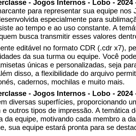
rclasse - Jogos Internos - Lobo - 2024 
arcante para representar sua equipe nos 
 desenvolvida especialmente para sublima
iste ao tempo e ao uso constante. A temát
a quem busca transmitir esses valores dentr
ente editável no formato CDR (.cdr x7), p
idades da sua turma ou equipe. Você pode
amisetas únicas e personalizadas, seja pa
lém disso, a flexibilidade do arquivo perm
nés, cadernos, mochilas e muito mais.
rclasse - Jogos Internos - Lobo - 2024 
 em diversas superfícies, proporcionando u
e outros tipos de impressão. A temática do
ncia da equipe, motivando cada membro a da
e, sua equipe estará pronta para se destac