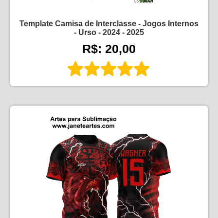
Template Camisa de Interclasse - Jogos Internos
- Urso - 2024 - 2025
R$: 20,00