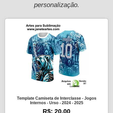
personalização.
Template Camiseta de Interclasse - Jogos
Internos - Urso - 2024 - 2025
R$: 20,00