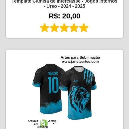
Template Camisa de Interclasse - Jogos Internos
- Urso - 2024 - 2025
R$: 20,00