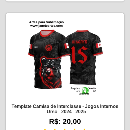
Template Camisa de Interclasse - Jogos Internos
- Urso - 2024 - 2025
R$: 20,00