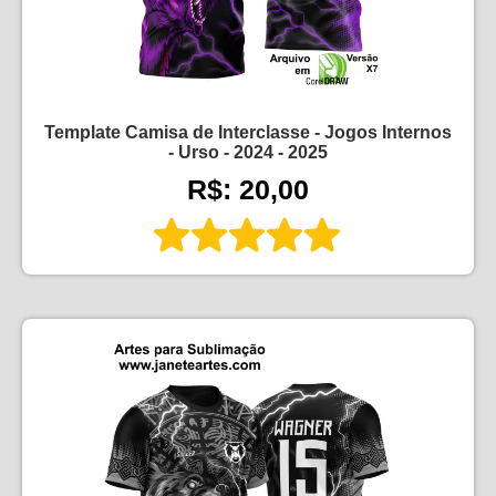
Template Camisa de Interclasse - Jogos Internos
- Urso - 2024 - 2025
R$: 20,00