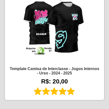
Template Camisa de Interclasse - Jogos Internos
- Urso - 2024 - 2025
R$: 20,00