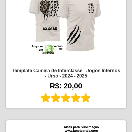
Template Camisa de Interclasse - Jogos Internos
- Urso - 2024 - 2025
R$: 20,00