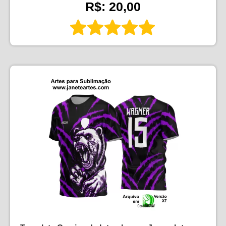
R$: 20,00