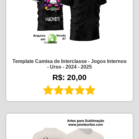
Template Camisa de Interclasse - Jogos Internos
- Urso - 2024 - 2025
R$: 20,00