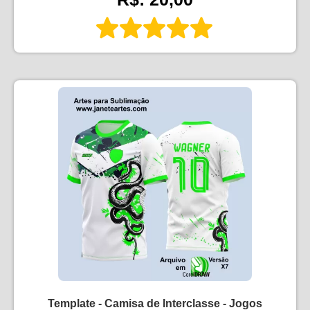
Template - Camisa de Interclasse - Jogos