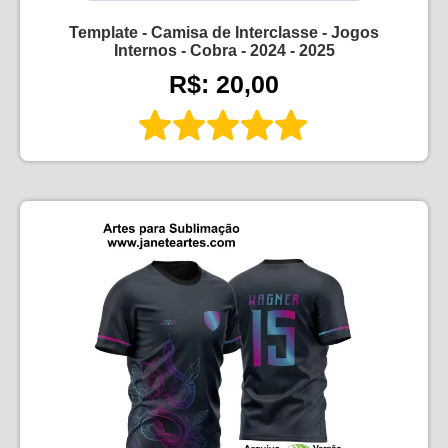
Template - Camisa de Interclasse - Jogos
Internos - Cobra - 2024 - 2025
R$: 20,00