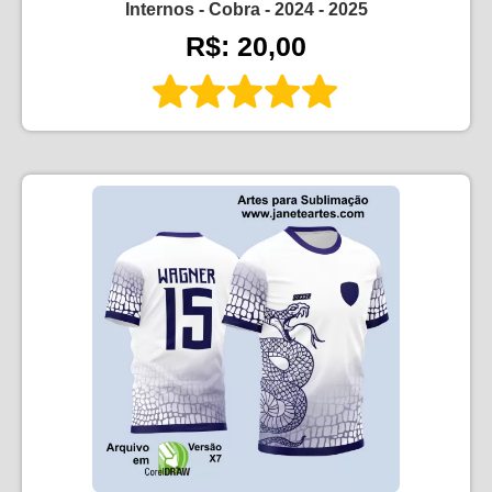
Internos - Cobra - 2024 - 2025
R$: 20,00