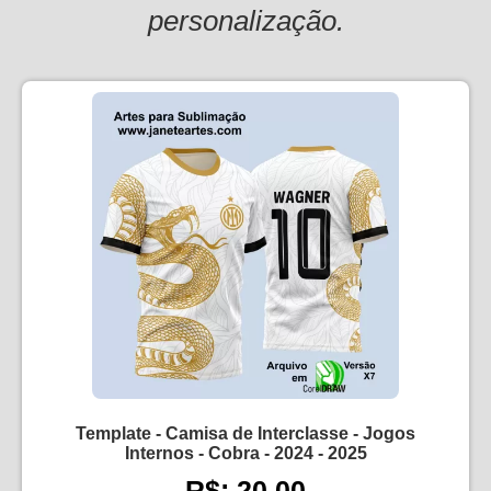
personalização.
Template - Camisa de Interclasse - Jogos
Internos - Cobra - 2024 - 2025
R$: 20,00