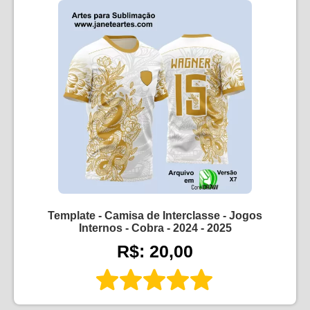
Template - Camisa de Interclasse - Jogos
Internos - Cobra - 2024 - 2025
R$: 20,00