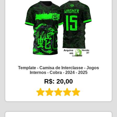
Template - Camisa de Interclasse - Jogos
Internos - Cobra - 2024 - 2025
R$: 20,00