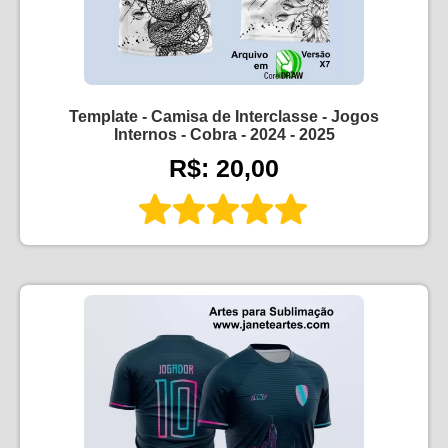
Template - Camisa de Interclasse - Jogos
Internos - Cobra - 2024 - 2025
R$: 20,00