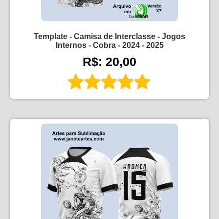
Template - Camisa de Interclasse - Jogos
Internos - Cobra - 2024 - 2025
R$: 20,00