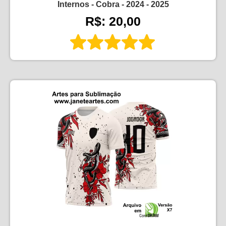
Internos - Cobra - 2024 - 2025
R$: 20,00