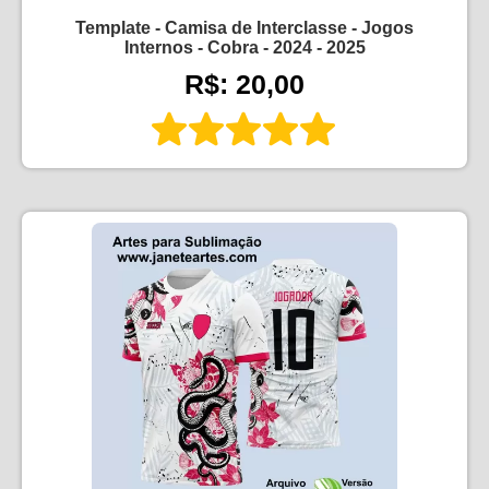
Template - Camisa de Interclasse - Jogos
Internos - Cobra - 2024 - 2025
R$: 20,00