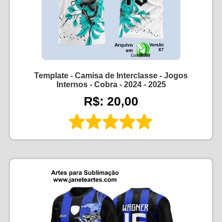
Template - Camisa de Interclasse - Jogos
Internos - Cobra - 2024 - 2025
R$: 20,00