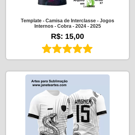
Template - Camisa de Interclasse - Jogos
Internos - Cobra - 2024 - 2025
R$: 15,00