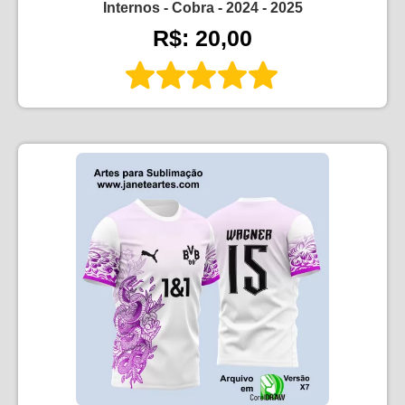
Internos - Cobra - 2024 - 2025
R$: 20,00