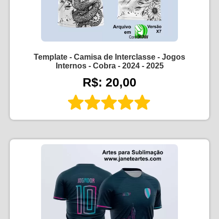
Template - Camisa de Interclasse - Jogos
Internos - Cobra - 2024 - 2025
R$: 20,00