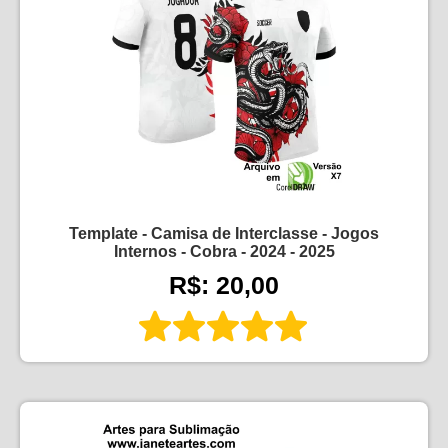
Template - Camisa de Interclasse - Jogos
Internos - Cobra - 2024 - 2025
R$: 20,00