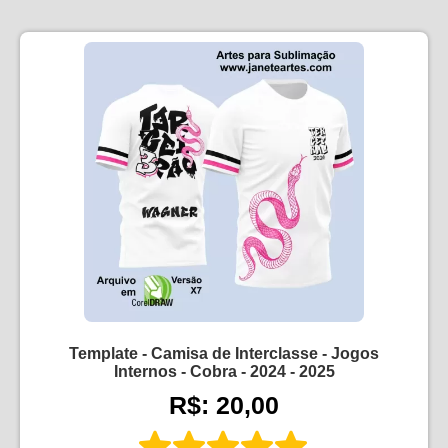
Template - Camisa de Interclasse - Jogos
Internos - Cobra - 2024 - 2025
R$: 20,00