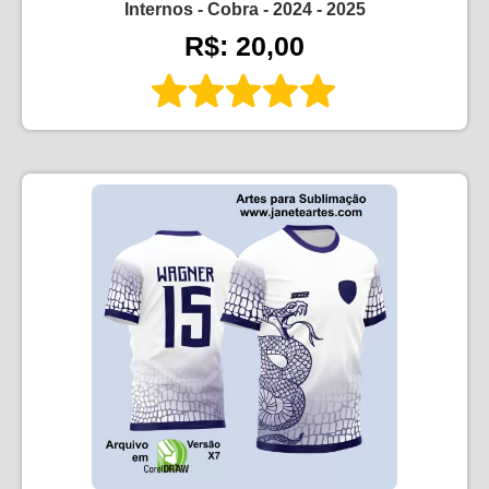
Internos - Cobra - 2024 - 2025
R$: 20,00