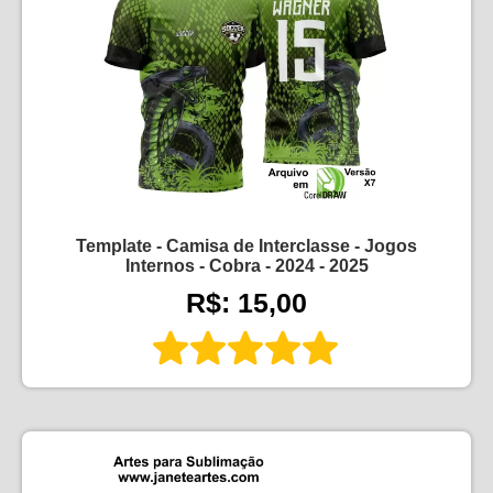
Template - Camisa de Interclasse - Jogos
Internos - Cobra - 2024 - 2025
R$: 15,00