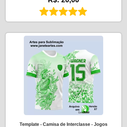
Template - Camisa de Interclasse - Jogos