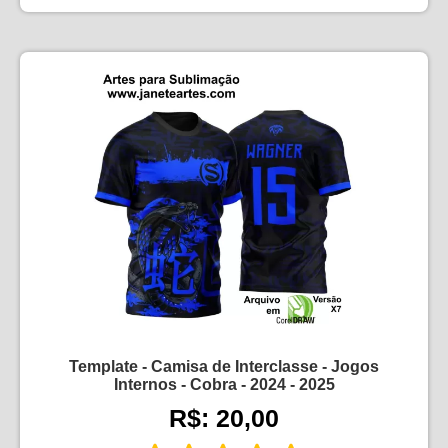
Template - Camisa de Interclasse - Jogos
Internos - Cobra - 2024 - 2025
R$: 20,00