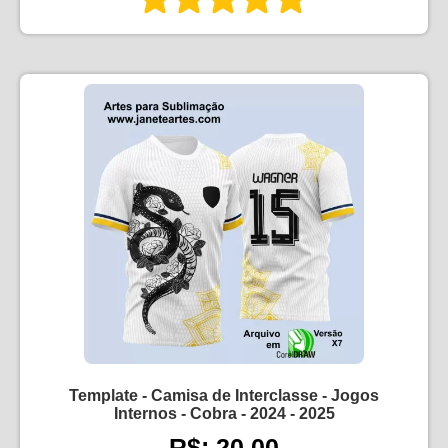
Template - Camisa de Interclasse - Jogos
Internos - Cobra - 2024 - 2025
R$: 20,00