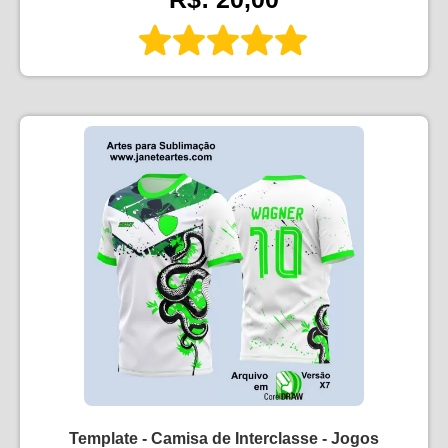
Template - Camisa de Interclasse - Jogos