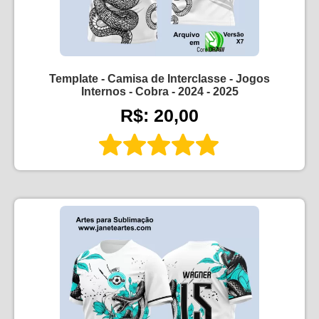
Template - Camisa de Interclasse - Jogos
Internos - Cobra - 2024 - 2025
R$: 20,00