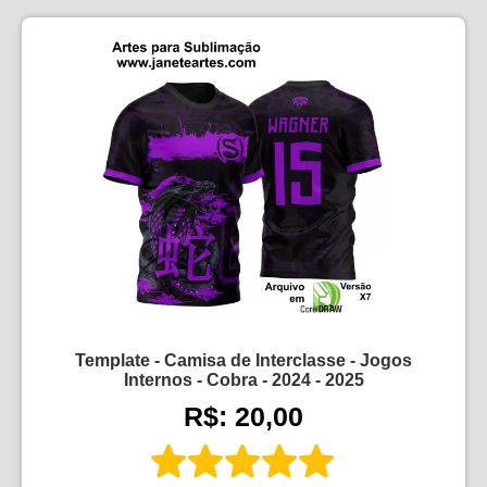
Template - Camisa de Interclasse - Jogos
Internos - Cobra - 2024 - 2025
R$: 20,00