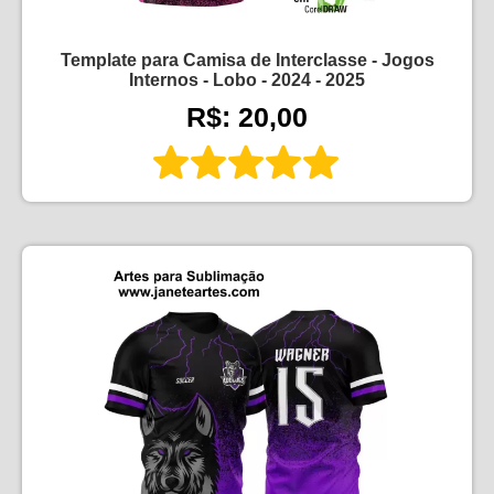
Template para Camisa de Interclasse - Jogos
Internos - Lobo - 2024 - 2025
R$: 20,00