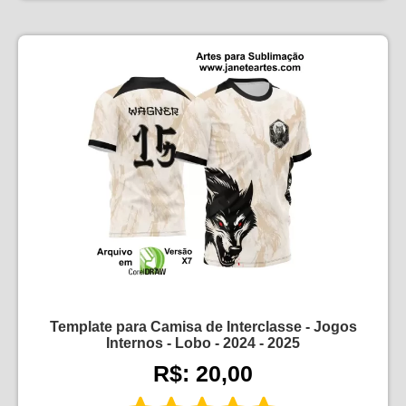
Template para Camisa de Interclasse - Jogos
Internos - Lobo - 2024 - 2025
R$: 20,00