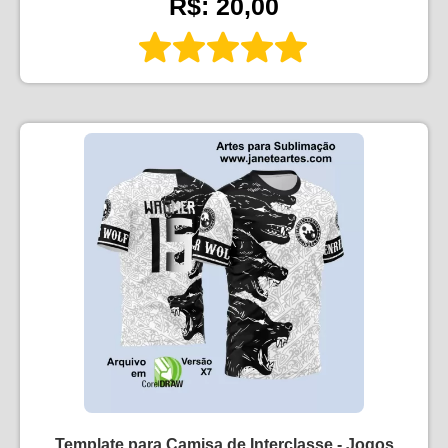
R$: 20,00
Template para Camisa de Interclasse - Jogos