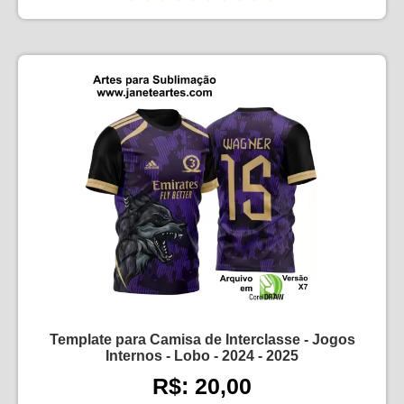
Template para Camisa de Interclasse - Jogos
Internos - Lobo - 2024 - 2025
R$: 20,00