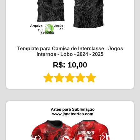
Template para Camisa de Interclasse - Jogos
Internos - Lobo - 2024 - 2025
R$: 10,00