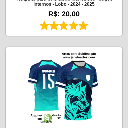
Internos - Lobo - 2024 - 2025
R$: 20,00