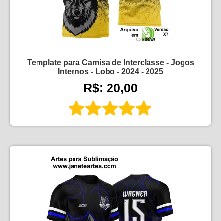
Template para Camisa de Interclasse - Jogos
Internos - Lobo - 2024 - 2025
R$: 20,00