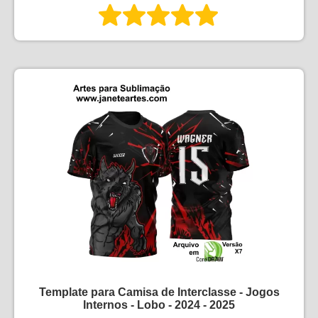
Template para Camisa de Interclasse - Jogos
Internos - Lobo - 2024 - 2025