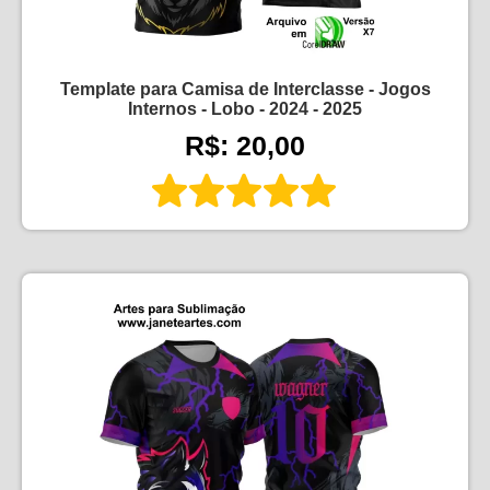
Template para Camisa de Interclasse - Jogos
Internos - Lobo - 2024 - 2025
R$: 20,00