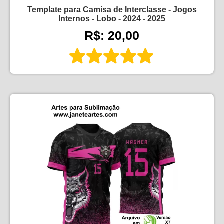
Template para Camisa de Interclasse - Jogos
Internos - Lobo - 2024 - 2025
R$: 20,00